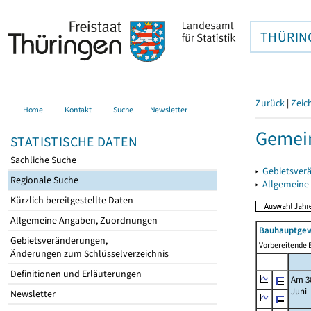
THÜRIN
Zurück
|
Zeic
Home
Kontakt
Suche
Newsletter
Gemei
STATISTISCHE DATEN
Sachliche Suche
▸
Gebietsver
Regionale Suche
▸
Allgemeine
Kürzlich bereitgestellte Daten
Allgemeine Angaben, Zuordnungen
Bauhauptgew
Gebietsveränderungen,
Vorbereitende B
Änderungen zum Schlüsselverzeichnis
Definitionen und Erläuterungen
Am 3
Juni
Newsletter