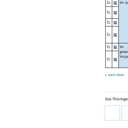
Im Ju
Im
gesa
Vorj
▴
nach oben
Das Thüringer