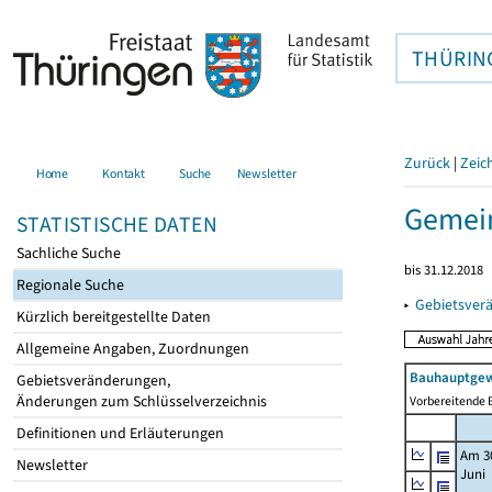
THÜRIN
Zurück
|
Zeic
Home
Kontakt
Suche
Newsletter
Gemein
STATISTISCHE DATEN
Sachliche Suche
bis 31.12.2018
Regionale Suche
▸
Gebietsver
Kürzlich bereitgestellte Daten
Allgemeine Angaben, Zuordnungen
Bauhauptgew
Gebietsveränderungen,
Änderungen zum Schlüsselverzeichnis
Vorbereitende B
Definitionen und Erläuterungen
Am 3
Newsletter
Juni