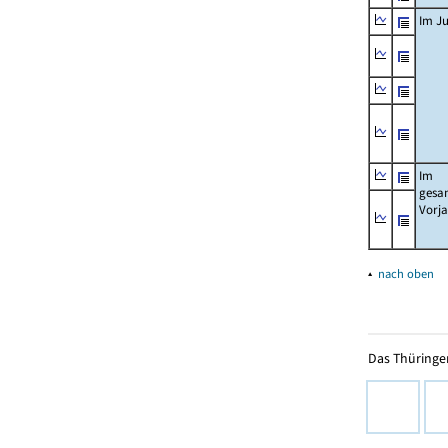
Im Ju
Im
gesa
Vorj
▴
nach oben
Das Thüringer