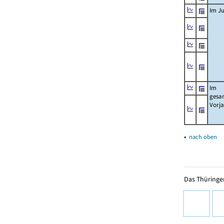
Im Ju
Im
gesa
Vorj
▴
nach oben
Das Thüringer