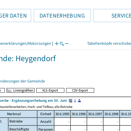
GER DATEN
DATENERHEBUNG
SERVIC
henerklärungen/Abkürzungen
|
Tabellenköpfe verschob
nde: Heygendorf
änderungen der Gemeinde
erbe - Ergänzungserhebung am 30. Juni
austellenarbeiten, Hoch- und Tiefbau; alle Betriebe
Merkmal
Einheit
30.6.1995
30.6.1996
30.6.1997
30.6.1998
30.6.1
0.
Betriebe
Anzahl
-
-
-
-
Beschäftigte
Personen
-
-
-
-