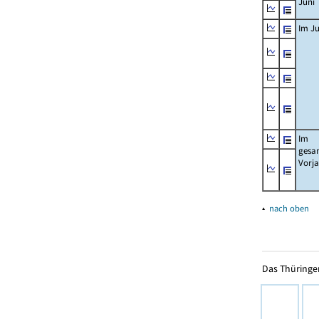
Juni
Im Ju
Im
gesa
Vorj
▴
nach oben
Das Thüringer