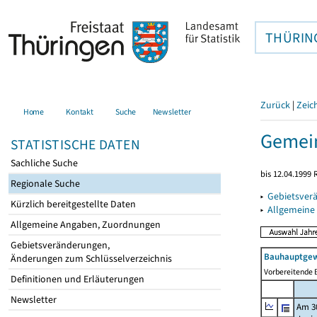
THÜRIN
Zurück
|
Zeic
Home
Kontakt
Suche
Newsletter
Gemei
STATISTISCHE DATEN
Sachliche Suche
bis 12.04.1999
Regionale Suche
▸
Gebietsver
Kürzlich bereitgestellte Daten
▸
Allgemeine
Allgemeine Angaben, Zuordnungen
Gebietsveränderungen,
Bauhauptgew
Änderungen zum Schlüsselverzeichnis
Vorbereitende B
Definitionen und Erläuterungen
Newsletter
Am 3