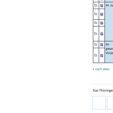
Im Ju
Im
gesa
Vorj
▴
nach oben
Das Thüringer