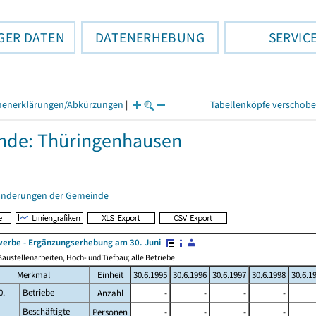
GER DATEN
DATENERHEBUNG
SERVIC
henerklärungen/Abkürzungen
|
Tabellenköpfe verschob
nde: Thüringenhausen
änderungen der Gemeinde
erbe - Ergänzungserhebung am 30. Juni
austellenarbeiten, Hoch- und Tiefbau; alle Betriebe
Merkmal
Einheit
30.6.1995
30.6.1996
30.6.1997
30.6.1998
30.6.1
0.
Betriebe
Anzahl
-
-
-
-
Beschäftigte
Personen
-
-
-
-