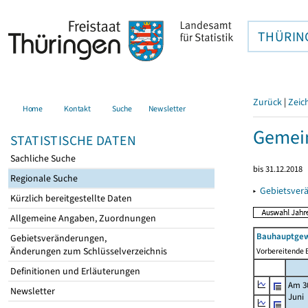
THÜRIN
Zurück
|
Zeic
Home
Kontakt
Suche
Newsletter
Gemein
STATISTISCHE DATEN
Sachliche Suche
bis 31.12.2018
Regionale Suche
▸
Gebietsver
Kürzlich bereitgestellte Daten
Allgemeine Angaben, Zuordnungen
Bauhauptgew
Gebietsveränderungen,
Änderungen zum Schlüsselverzeichnis
Vorbereitende B
Definitionen und Erläuterungen
Am 3
Newsletter
Juni