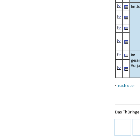
Im Ju
Im
gesa
Vorj
▴
nach oben
Das Thüringer