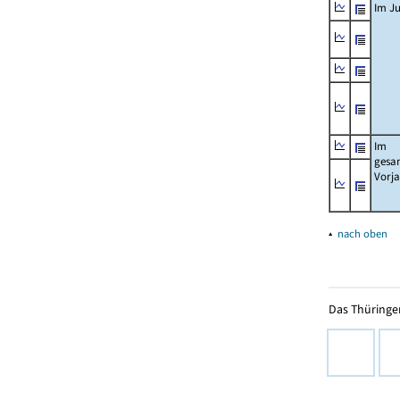
Im Ju
Im
gesa
Vorj
▴
nach oben
Das Thüringer