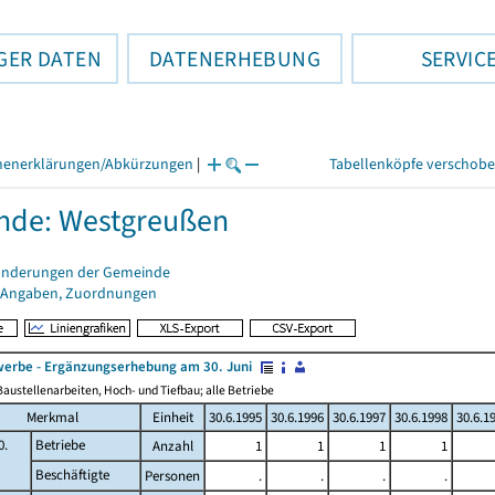
GER DATEN
DATENERHEBUNG
SERVIC
henerklärungen/Abkürzungen
|
Tabellenköpfe verschob
nde: Westgreußen
änderungen der Gemeinde
 Angaben, Zuordnungen
erbe - Ergänzungserhebung am 30. Juni
austellenarbeiten, Hoch- und Tiefbau; alle Betriebe
Merkmal
Einheit
30.6.1995
30.6.1996
30.6.1997
30.6.1998
30.6.1
0.
Betriebe
Anzahl
1
1
1
1
Beschäftigte
Personen
.
.
.
.