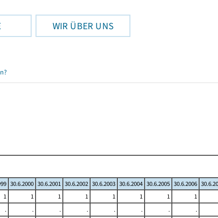
E
WIR ÜBER UNS
en?
999
30.6.2000
30.6.2001
30.6.2002
30.6.2003
30.6.2004
30.6.2005
30.6.2006
30.6.2
1
1
1
1
1
1
1
1
.
.
.
.
.
.
.
.