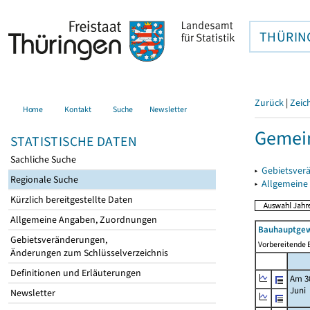
THÜRIN
Zurück
|
Zeic
Home
Kontakt
Suche
Newsletter
Gemei
STATISTISCHE DATEN
Sachliche Suche
▸
Gebietsver
Regionale Suche
▸
Allgemeine
Kürzlich bereitgestellte Daten
Allgemeine Angaben, Zuordnungen
Bauhauptgew
Gebietsveränderungen,
Vorbereitende B
Änderungen zum Schlüsselverzeichnis
Definitionen und Erläuterungen
Am 3
Juni
Newsletter