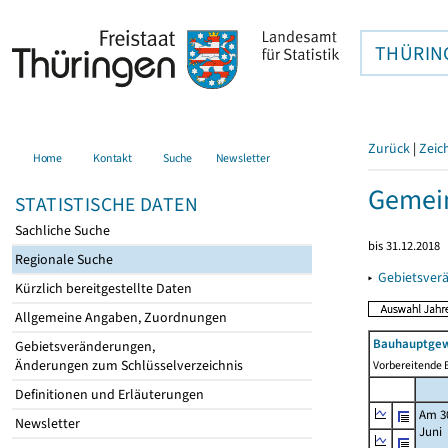
THÜRIN
Zurück
|
Zeic
Home
Kontakt
Suche
Newsletter
Gemein
STATISTISCHE DATEN
Sachliche Suche
bis 31.12.2018
Regionale Suche
▸
Gebietsver
Kürzlich bereitgestellte Daten
Allgemeine Angaben, Zuordnungen
Bauhauptgew
Gebietsveränderungen,
Änderungen zum Schlüsselverzeichnis
Vorbereitende B
Definitionen und Erläuterungen
Am 3
Newsletter
Juni