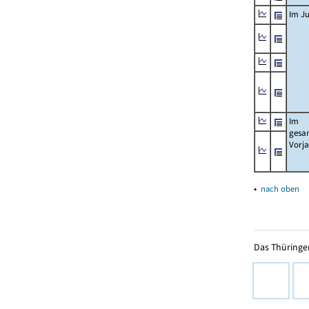
Im Ju
Im
gesa
Vorj
▴
nach oben
Das Thüringer