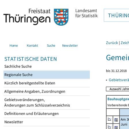
THÜRIN
Zurück
|
Zeic
Home
Kontakt
Suche
Newsletter
Gemei
STATISTISCHE DATEN
Sachliche Suche
bis 31.12.2018
Regionale Suche
▸
Gebietsver
Kürzlich bereitgestellte Daten
Allgemeine Angaben, Zuordnungen
Bauhauptgew
Gebietsveränderungen,
Änderungen zum Schlüsselverzeichnis
Vorbereitende B
Definitionen und Erläuterungen
Am 3
Newsletter
Juni