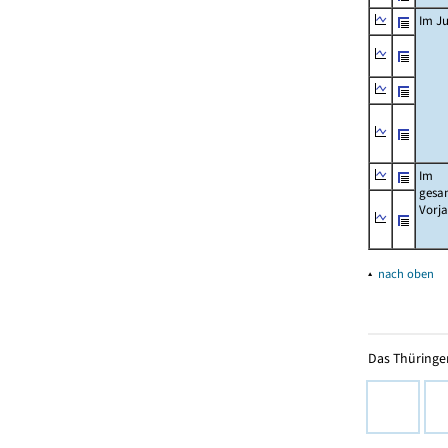
Im Ju
Im
gesa
Vorj
▴
nach oben
Das Thüringer