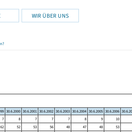
E
WIR ÜBER UNS
en?
999
30.6.2000
30.6.2001
30.6.2002
30.6.2003
30.6.2004
30.6.2005
30.6.2006
30.6.2
7
8
7
7
7
8
9
10
62
52
53
56
48
47
48
53