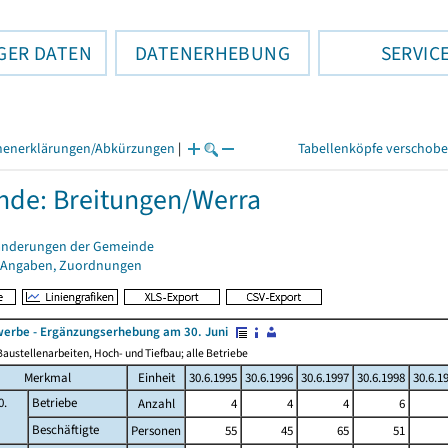
GER DATEN
DATENERHEBUNG
SERVIC
henerklärungen/Abkürzungen
|
Tabellenköpfe verschob
de: Breitungen/Werra
änderungen der Gemeinde
 Angaben, Zuordnungen
erbe - Ergänzungserhebung am 30. Juni
austellenarbeiten, Hoch- und Tiefbau; alle Betriebe
Merkmal
Einheit
30.6.1995
30.6.1996
30.6.1997
30.6.1998
30.6.1
0.
Betriebe
Anzahl
4
4
4
6
Beschäftigte
Personen
55
45
65
51