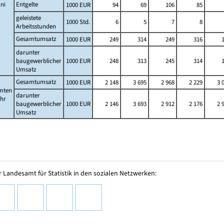
ni
Entgelte
1000 EUR
94
69
106
85
geleistete
1000 Std.
6
5
7
8
Arbeitsstunden
Gesamtumsatz
1000 EUR
249
314
249
316
darunter
baugewerblicher
1000 EUR
248
313
245
314
Umsatz
Gesamtumsatz
1000 EUR
2 148
3 695
2 968
2 229
3 
mten
darunter
ahr
baugewerblicher
1000 EUR
2 146
3 693
2 912
2 176
2 
Umsatz
 Landesamt für Statistik in den sozialen Netzwerken: