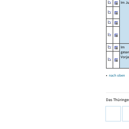
Im Ju
Im
gesa
Vorj
▴
nach oben
Das Thüringer