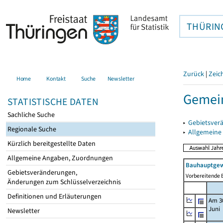
THÜRIN
Zurück
|
Zeic
Home
Kontakt
Suche
Newsletter
Gemein
STATISTISCHE DATEN
Sachliche Suche
▸
Gebietsver
Regionale Suche
▸
Allgemeine
Kürzlich bereitgestellte Daten
Allgemeine Angaben, Zuordnungen
Bauhauptgew
Gebietsveränderungen,
Vorbereitende B
Änderungen zum Schlüsselverzeichnis
Definitionen und Erläuterungen
Am 3
Juni
Newsletter