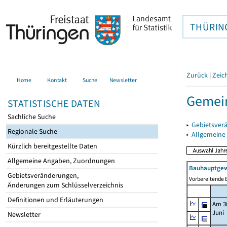
THÜRIN
Zurück
|
Zeic
Home
Kontakt
Suche
Newsletter
Gemein
STATISTISCHE DATEN
Sachliche Suche
▸
Gebietsver
Regionale Suche
▸
Allgemeine
Kürzlich bereitgestellte Daten
Allgemeine Angaben, Zuordnungen
Bauhauptgew
Gebietsveränderungen,
Vorbereitende B
Änderungen zum Schlüsselverzeichnis
Definitionen und Erläuterungen
Am 3
Juni
Newsletter