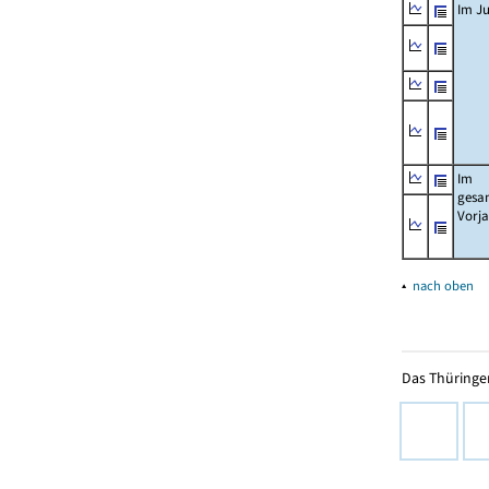
Im Ju
Im
gesa
Vorj
▴
nach oben
Das Thüringer