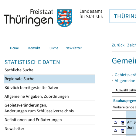
THÜRIN
Zurück
|
Zeic
Home
Kontakt
Suche
Newsletter
Gemei
STATISTISCHE DATEN
Sachliche Suche
▸
Gebietsver
Regionale Suche
▸
Allgemeine
Kürzlich bereitgestellte Daten
Allgemeine Angaben, Zuordnungen
Bauhauptgew
Gebietsveränderungen,
Vorbereitende B
Änderungen zum Schlüsselverzeichnis
Definitionen und Erläuterungen
Am 3
Juni
Newsletter