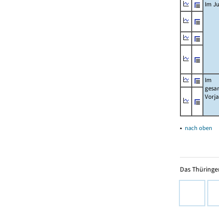
Im Ju
Im
gesa
Vorj
▴
nach oben
Das Thüringer