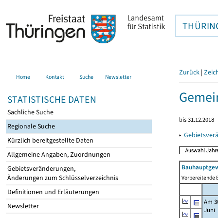
THÜRIN
Zurück
|
Zeic
Home
Kontakt
Suche
Newsletter
Gemei
STATISTISCHE DATEN
Sachliche Suche
bis 31.12.2018
Regionale Suche
▸
Gebietsver
Kürzlich bereitgestellte Daten
Allgemeine Angaben, Zuordnungen
Bauhauptgew
Gebietsveränderungen,
Änderungen zum Schlüsselverzeichnis
Vorbereitende B
Definitionen und Erläuterungen
Am 3
Newsletter
Juni