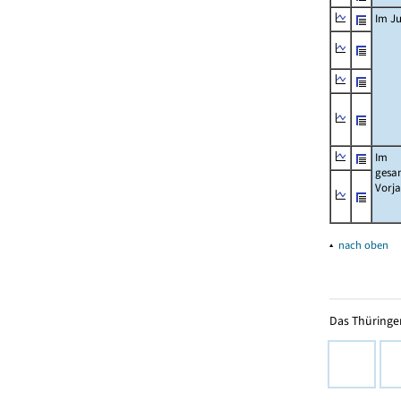
Im Ju
Im
gesa
Vorj
▴
nach oben
Das Thüringer