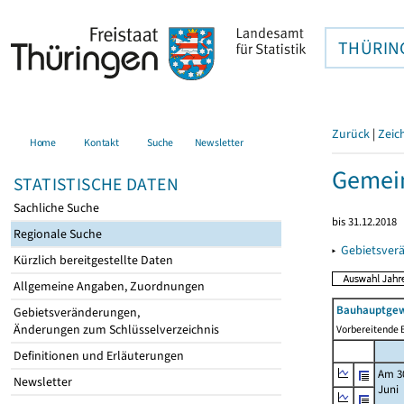
THÜRIN
Zurück
|
Zeic
Home
Kontakt
Suche
Newsletter
Gemei
STATISTISCHE DATEN
Sachliche Suche
bis 31.12.2018
Regionale Suche
▸
Gebietsver
Kürzlich bereitgestellte Daten
Allgemeine Angaben, Zuordnungen
Bauhauptgew
Gebietsveränderungen,
Änderungen zum Schlüsselverzeichnis
Vorbereitende B
Definitionen und Erläuterungen
Am 3
Newsletter
Juni