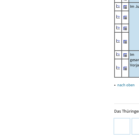
Im Ju
Im
gesa
Vorj
▴
nach oben
Das Thüringer