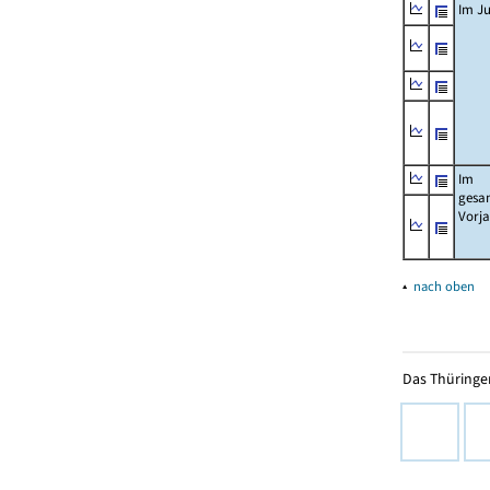
Im Ju
Im
gesa
Vorj
▴
nach oben
Das Thüringer