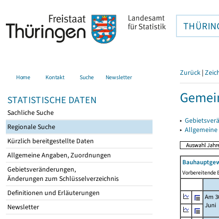
THÜRIN
Zurück
|
Zeic
Home
Kontakt
Suche
Newsletter
Gemei
STATISTISCHE DATEN
Sachliche Suche
▸
Gebietsver
Regionale Suche
▸
Allgemeine
Kürzlich bereitgestellte Daten
Allgemeine Angaben, Zuordnungen
Bauhauptgew
Gebietsveränderungen,
Vorbereitende B
Änderungen zum Schlüsselverzeichnis
Definitionen und Erläuterungen
Am 3
Juni
Newsletter