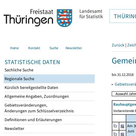
THÜRIN
Zurück
|
Zeic
Home
Kontakt
Suche
Newsletter
Gemein
STATISTISCHE DATEN
Sachliche Suche
bis 31.12.2018
Regionale Suche
▸
Gebietsver
Kürzlich bereitgestellte Daten
Allgemeine Angaben, Zuordnungen
Bauhauptgew
Gebietsveränderungen,
Änderungen zum Schlüsselverzeichnis
Vorbereitende B
Definitionen und Erläuterungen
Am 3
Newsletter
Juni