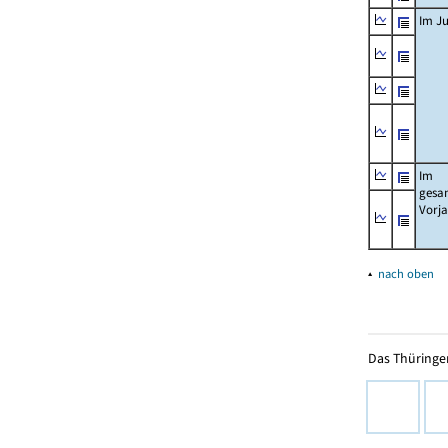
Im Ju
Im
gesa
Vorj
▴
nach oben
Das Thüringer