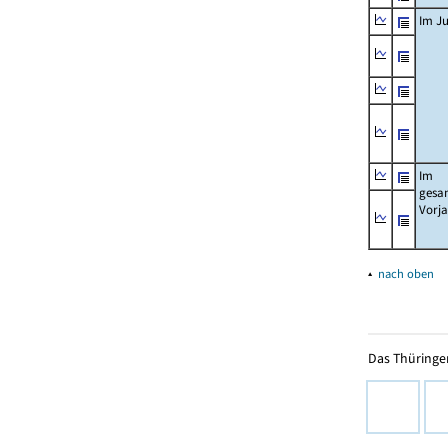
Im Ju
Im
gesa
Vorj
▴
nach oben
Das Thüringer