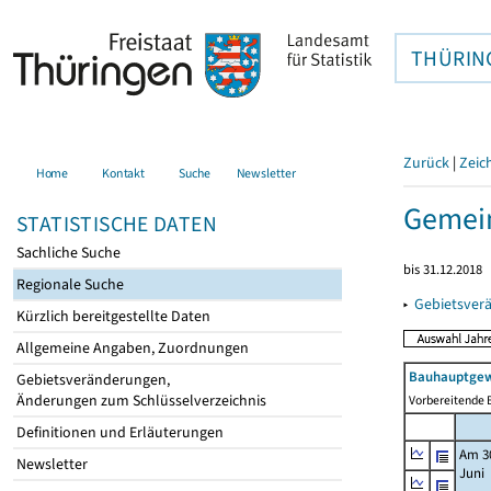
THÜRIN
Zurück
|
Zeic
Home
Kontakt
Suche
Newsletter
Gemei
STATISTISCHE DATEN
Sachliche Suche
bis 31.12.2018
Regionale Suche
▸
Gebietsver
Kürzlich bereitgestellte Daten
Allgemeine Angaben, Zuordnungen
Bauhauptgew
Gebietsveränderungen,
Änderungen zum Schlüsselverzeichnis
Vorbereitende B
Definitionen und Erläuterungen
Am 3
Newsletter
Juni