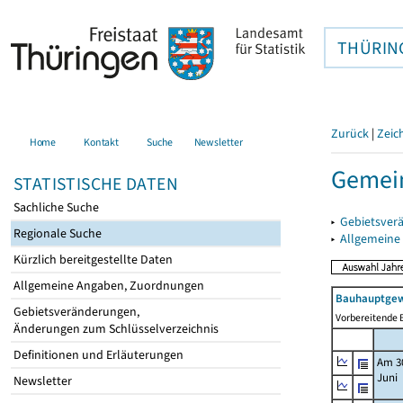
THÜRIN
Zurück
|
Zeic
Home
Kontakt
Suche
Newsletter
Gemein
STATISTISCHE DATEN
Sachliche Suche
▸
Gebietsver
Regionale Suche
▸
Allgemeine
Kürzlich bereitgestellte Daten
Allgemeine Angaben, Zuordnungen
Bauhauptgew
Gebietsveränderungen,
Vorbereitende B
Änderungen zum Schlüsselverzeichnis
Definitionen und Erläuterungen
Am 3
Juni
Newsletter