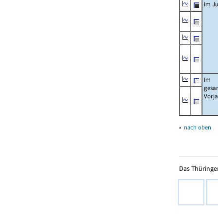
Im Ju
Im
gesa
Vorj
▴
nach oben
Das Thüringer