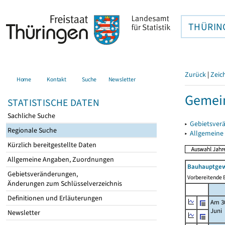
THÜRIN
Zurück
|
Zeic
Home
Kontakt
Suche
Newsletter
Gemei
STATISTISCHE DATEN
Sachliche Suche
▸
Gebietsver
Regionale Suche
▸
Allgemeine
Kürzlich bereitgestellte Daten
Allgemeine Angaben, Zuordnungen
Bauhauptgew
Gebietsveränderungen,
Vorbereitende B
Änderungen zum Schlüsselverzeichnis
Definitionen und Erläuterungen
Am 3
Juni
Newsletter