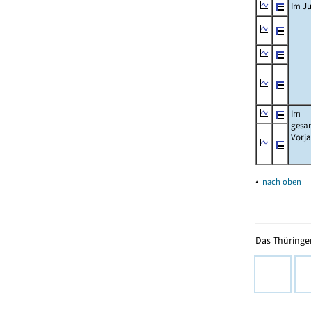
Im Ju
Im
gesa
Vorj
▴
nach oben
Das Thüringer