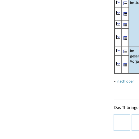
Im Ju
Im
gesa
Vorj
▴
nach oben
Das Thüringer