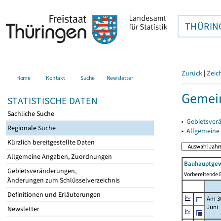
THÜRIN
Zurück
|
Zeic
Home
Kontakt
Suche
Newsletter
Gemei
STATISTISCHE DATEN
Sachliche Suche
▸
Gebietsver
Regionale Suche
▸
Allgemeine
Kürzlich bereitgestellte Daten
Allgemeine Angaben, Zuordnungen
Bauhauptgew
Gebietsveränderungen,
Vorbereitende B
Änderungen zum Schlüsselverzeichnis
Definitionen und Erläuterungen
Am 3
Juni
Newsletter