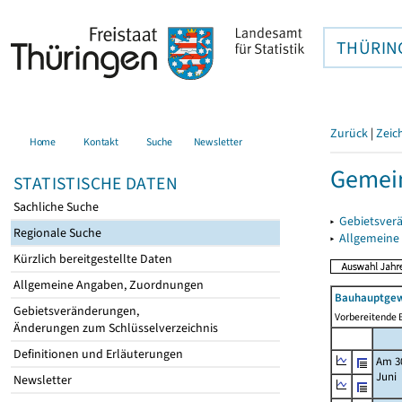
THÜRIN
Zurück
|
Zeic
Home
Kontakt
Suche
Newsletter
Gemein
STATISTISCHE DATEN
Sachliche Suche
▸
Gebietsver
Regionale Suche
▸
Allgemeine
Kürzlich bereitgestellte Daten
Allgemeine Angaben, Zuordnungen
Bauhauptgew
Gebietsveränderungen,
Vorbereitende B
Änderungen zum Schlüsselverzeichnis
Definitionen und Erläuterungen
Am 3
Juni
Newsletter