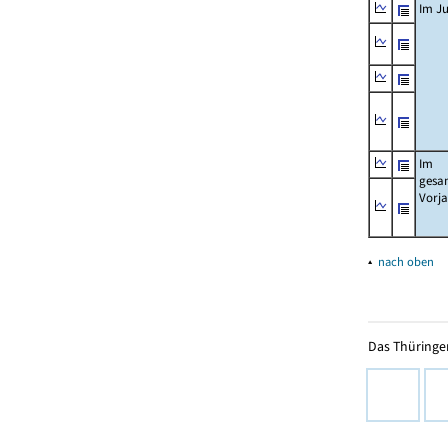
Im Ju
Im
gesa
Vorj
▴
nach oben
Das Thüringer