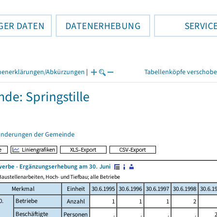
GER DATEN
DATENERHEBUNG
SERVIC
henerklärungen/Abkürzungen
|
Tabellenköpfe verschob
de: Springstille
änderungen der Gemeinde
erbe - Ergänzungserhebung am 30. Juni
austellenarbeiten, Hoch- und Tiefbau; alle Betriebe
Merkmal
Einheit
30.6.1995
30.6.1996
30.6.1997
30.6.1998
30.6.1
0.
Betriebe
Anzahl
1
1
1
2
Beschäftigte
Personen
.
.
.
.