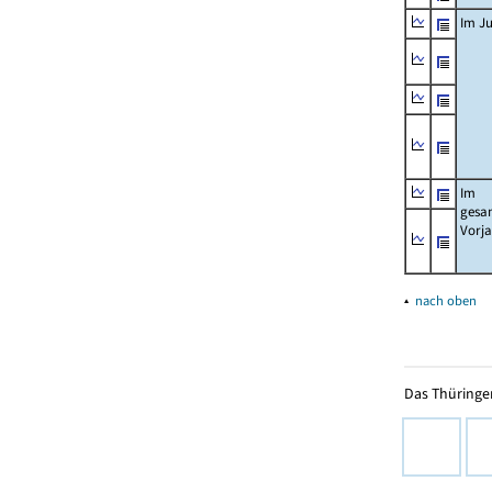
Im Ju
Im
gesa
Vorj
▴
nach oben
Das Thüringer