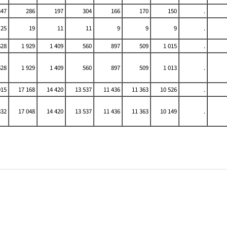
347
286
197
304
166
170
150
.
25
19
11
11
9
9
9
.
628
1 929
1 409
560
897
509
1 015
.
628
1 929
1 409
560
897
509
1 013
.
915
17 168
14 420
13 537
11 436
11 363
10 526
.
832
17 048
14 420
13 537
11 436
11 363
10 149
.