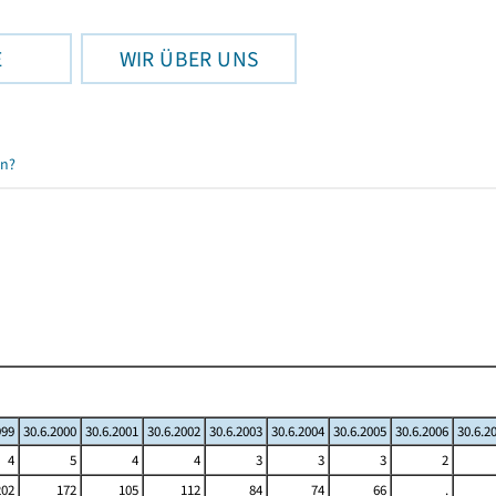
E
WIR ÜBER UNS
en?
999
30.6.2000
30.6.2001
30.6.2002
30.6.2003
30.6.2004
30.6.2005
30.6.2006
30.6.2
4
5
4
4
3
3
3
2
202
172
105
112
84
74
66
.