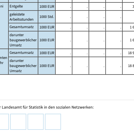
ni
Entgelte
1000 EUR
.
.
.
.
geleistete
1000 Std.
.
.
.
.
Arbeitsstunden
Gesamtumsatz
1000 EUR
.
.
.
.
1 
darunter
baugewerblicher
1000 EUR
.
.
.
.
1 
Umsatz
Gesamtumsatz
1000 EUR
.
.
.
.
18 
mten
darunter
ahr
baugewerblicher
1000 EUR
.
.
.
.
18 
Umsatz
 Landesamt für Statistik in den sozialen Netzwerken: