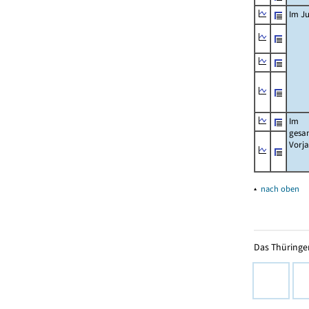
Im Ju
Im
gesa
Vorj
▴
nach oben
Das Thüringer