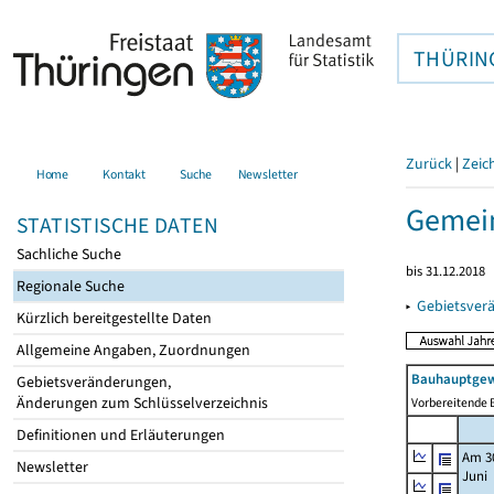
THÜRIN
Zurück
|
Zeic
Home
Kontakt
Suche
Newsletter
Gemein
STATISTISCHE DATEN
Sachliche Suche
bis 31.12.2018
Regionale Suche
▸
Gebietsver
Kürzlich bereitgestellte Daten
Allgemeine Angaben, Zuordnungen
Bauhauptgew
Gebietsveränderungen,
Änderungen zum Schlüsselverzeichnis
Vorbereitende B
Definitionen und Erläuterungen
Am 3
Newsletter
Juni