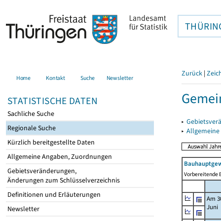
THÜRIN
Zurück
|
Zeic
Home
Kontakt
Suche
Newsletter
Gemein
STATISTISCHE DATEN
Sachliche Suche
▸
Gebietsver
Regionale Suche
▸
Allgemeine
Kürzlich bereitgestellte Daten
Allgemeine Angaben, Zuordnungen
Bauhauptgew
Gebietsveränderungen,
Vorbereitende B
Änderungen zum Schlüsselverzeichnis
Definitionen und Erläuterungen
Am 3
Juni
Newsletter