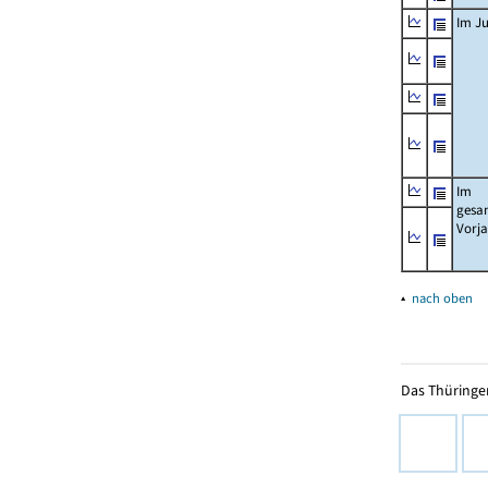
Im Ju
Im
gesa
Vorj
▴
nach oben
Das Thüringer