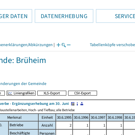
GER DATEN
DATENERHEBUNG
SERVIC
henerklärungen/Abkürzungen
|
Tabellenköpfe verschob
nde: Brüheim
änderungen der Gemeinde
erbe - Ergänzungserhebung am 30. Juni
austellenarbeiten, Hoch- und Tiefbau; alle Betriebe
Merkmal
Einheit
30.6.1995
30.6.1996
30.6.1997
30.6.1998
30.6.1
0.
Betriebe
Anzahl
2
1
1
1
Beschäftigte
Personen
.
.
.
.