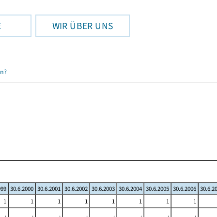
E
WIR ÜBER UNS
en?
999
30.6.2000
30.6.2001
30.6.2002
30.6.2003
30.6.2004
30.6.2005
30.6.2006
30.6.2
1
1
1
1
1
1
1
1
.
.
.
.
.
.
.
.