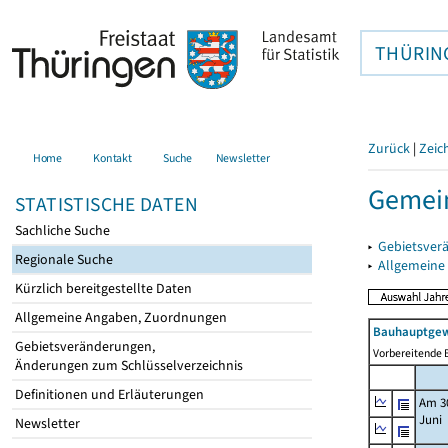
THÜRIN
Zurück
|
Zeic
Home
Kontakt
Suche
Newsletter
Gemei
STATISTISCHE DATEN
Sachliche Suche
▸
Gebietsver
Regionale Suche
▸
Allgemeine
Kürzlich bereitgestellte Daten
Allgemeine Angaben, Zuordnungen
Bauhauptgew
Gebietsveränderungen,
Vorbereitende B
Änderungen zum Schlüsselverzeichnis
Definitionen und Erläuterungen
Am 3
Juni
Newsletter