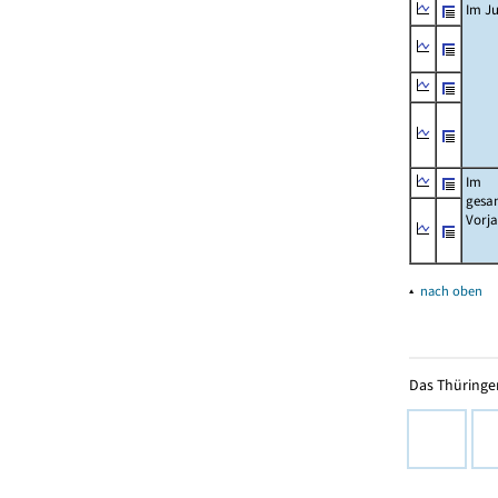
Im Ju
Im
gesa
Vorj
▴
nach oben
Das Thüringer