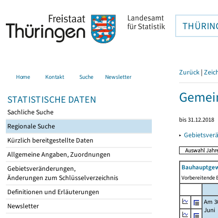
THÜRIN
Zurück
|
Zeic
Home
Kontakt
Suche
Newsletter
Gemei
STATISTISCHE DATEN
Sachliche Suche
bis 31.12.2018
Regionale Suche
▸
Gebietsver
Kürzlich bereitgestellte Daten
Allgemeine Angaben, Zuordnungen
Bauhauptgew
Gebietsveränderungen,
Änderungen zum Schlüsselverzeichnis
Vorbereitende B
Definitionen und Erläuterungen
Am 3
Newsletter
Juni