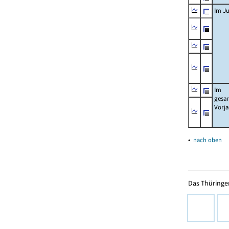
Im Ju
Im
gesa
Vorj
▴
nach oben
Das Thüringer