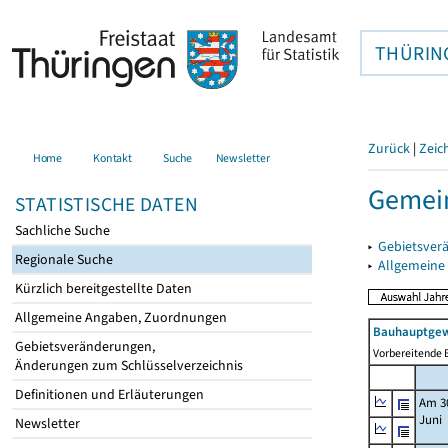
THÜRIN
Zurück
|
Zeic
Home
Kontakt
Suche
Newsletter
Gemei
STATISTISCHE DATEN
Sachliche Suche
▸
Gebietsver
Regionale Suche
▸
Allgemeine
Kürzlich bereitgestellte Daten
Allgemeine Angaben, Zuordnungen
Bauhauptgew
Gebietsveränderungen,
Vorbereitende B
Änderungen zum Schlüsselverzeichnis
Definitionen und Erläuterungen
Am 3
Juni
Newsletter