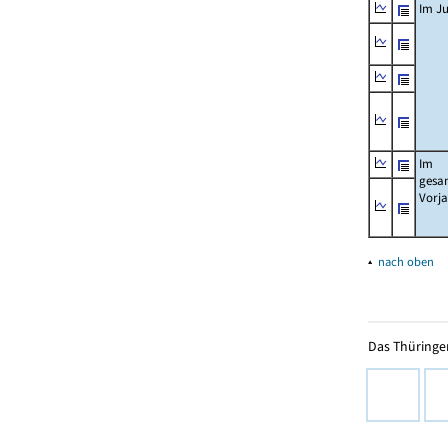
Im Ju
Im
gesa
Vorj
▴
nach oben
Das Thüringer