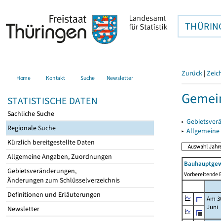
THÜRIN
Zurück
|
Zeic
Home
Kontakt
Suche
Newsletter
Gemein
STATISTISCHE DATEN
Sachliche Suche
▸
Gebietsver
Regionale Suche
▸
Allgemeine
Kürzlich bereitgestellte Daten
Allgemeine Angaben, Zuordnungen
Bauhauptgew
Gebietsveränderungen,
Vorbereitende B
Änderungen zum Schlüsselverzeichnis
Definitionen und Erläuterungen
Am 3
Juni
Newsletter