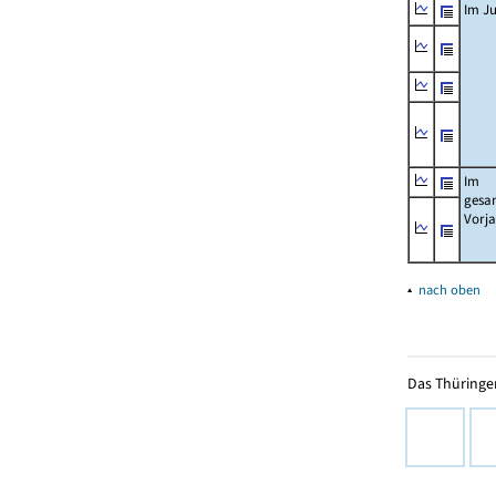
Im Ju
Im
gesa
Vorj
▴
nach oben
Das Thüringer