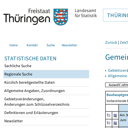
THÜRIN
Zurück
|
Zeic
Home
Kontakt
Suche
Newsletter
Gemei
STATISTISCHE DATEN
Sachliche Suche
▸
Gebietsver
Regionale Suche
▸
Allgemeine
Kürzlich bereitgestellte Daten
Allgemeine Angaben, Zuordnungen
Bauhauptgew
Gebietsveränderungen,
Vorbereitende B
Änderungen zum Schlüsselverzeichnis
Definitionen und Erläuterungen
Am 3
Juni
Newsletter