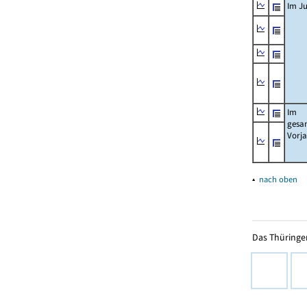
Im Ju
Im
gesa
Vorj
▴
nach oben
Das Thüringer