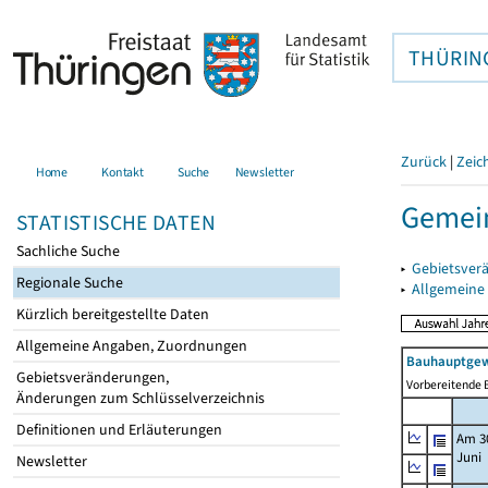
THÜRIN
Zurück
|
Zeic
Home
Kontakt
Suche
Newsletter
Gemein
STATISTISCHE DATEN
Sachliche Suche
▸
Gebietsver
Regionale Suche
▸
Allgemeine
Kürzlich bereitgestellte Daten
Allgemeine Angaben, Zuordnungen
Bauhauptgew
Gebietsveränderungen,
Vorbereitende B
Änderungen zum Schlüsselverzeichnis
Definitionen und Erläuterungen
Am 3
Juni
Newsletter