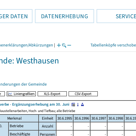
GER DATEN
DATENERHEBUNG
SERVIC
henerklärungen/Abkürzungen
|
Tabellenköpfe verschob
nde: Westhausen
änderungen der Gemeinde
erbe - Ergänzungserhebung am 30. Juni
austellenarbeiten, Hoch- und Tiefbau; alle Betriebe
Merkmal
Einheit
30.6.1995
30.6.1996
30.6.1997
30.6.1998
30.6.1
0.
Betriebe
Anzahl
-
-
-
-
Beschäftigte
Personen
-
-
-
-