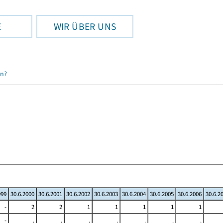
E
WIR ÜBER UNS
en?
999
30.6.2000
30.6.2001
30.6.2002
30.6.2003
30.6.2004
30.6.2005
30.6.2006
30.6.2
-
2
2
1
1
1
1
1
-
.
.
.
.
.
.
.