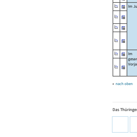
Im Ju
Im
gesa
Vorj
▴
nach oben
Das Thüringer