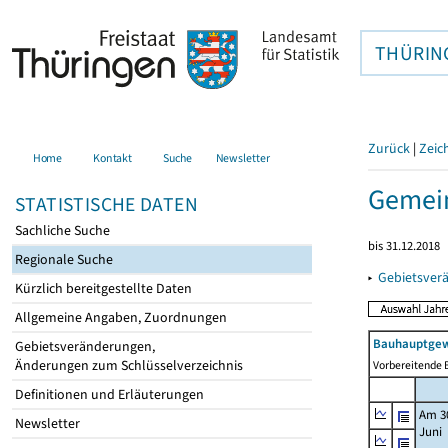
THÜRIN
Zurück
|
Zeic
Home
Kontakt
Suche
Newsletter
Gemein
STATISTISCHE DATEN
Sachliche Suche
bis 31.12.2018
Regionale Suche
▸
Gebietsver
Kürzlich bereitgestellte Daten
Allgemeine Angaben, Zuordnungen
Bauhauptgew
Gebietsveränderungen,
Änderungen zum Schlüsselverzeichnis
Vorbereitende B
Definitionen und Erläuterungen
Am 3
Newsletter
Juni