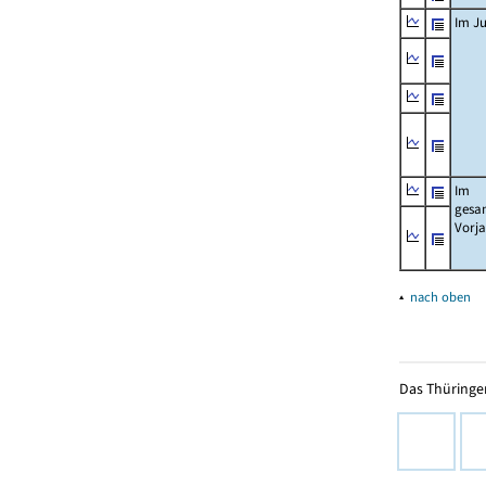
Im Ju
Im
gesa
Vorj
▴
nach oben
Das Thüringer