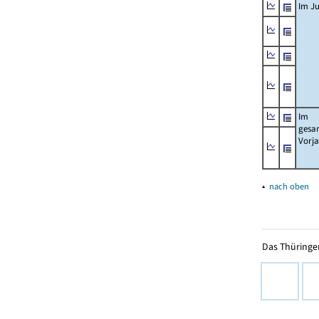
Im Ju
Im
gesa
Vorj
▴
nach oben
Das Thüringer