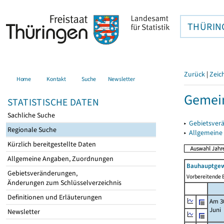
THÜRIN
Zurück
|
Zeic
Home
Kontakt
Suche
Newsletter
Gemein
STATISTISCHE DATEN
Sachliche Suche
▸
Gebietsver
Regionale Suche
▸
Allgemeine
Kürzlich bereitgestellte Daten
Allgemeine Angaben, Zuordnungen
Bauhauptgew
Gebietsveränderungen,
Vorbereitende B
Änderungen zum Schlüsselverzeichnis
Definitionen und Erläuterungen
Am 3
Juni
Newsletter