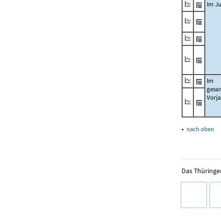
Im Ju
Im
gesa
Vorj
▴
nach oben
Das Thüringer