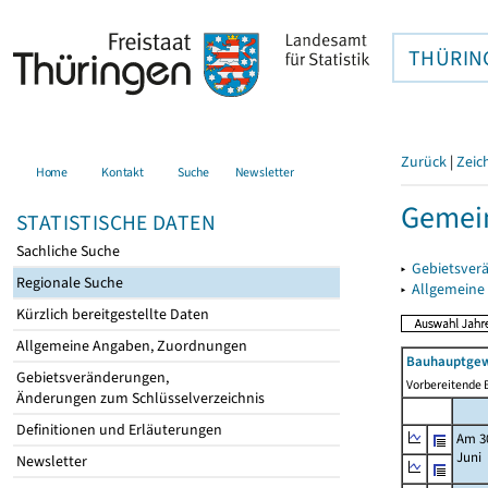
THÜRIN
Zurück
|
Zeic
Home
Kontakt
Suche
Newsletter
Gemein
STATISTISCHE DATEN
Sachliche Suche
▸
Gebietsver
Regionale Suche
▸
Allgemeine
Kürzlich bereitgestellte Daten
Allgemeine Angaben, Zuordnungen
Bauhauptgew
Gebietsveränderungen,
Vorbereitende B
Änderungen zum Schlüsselverzeichnis
Definitionen und Erläuterungen
Am 3
Juni
Newsletter