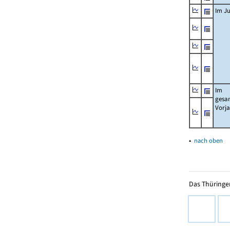
Im Ju
Im
gesa
Vorj
▴
nach oben
Das Thüringer