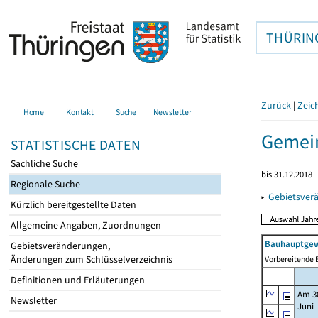
THÜRIN
Zurück
|
Zeic
Home
Kontakt
Suche
Newsletter
Gemein
STATISTISCHE DATEN
Sachliche Suche
bis 31.12.2018
Regionale Suche
▸
Gebietsver
Kürzlich bereitgestellte Daten
Allgemeine Angaben, Zuordnungen
Bauhauptgew
Gebietsveränderungen,
Änderungen zum Schlüsselverzeichnis
Vorbereitende B
Definitionen und Erläuterungen
Am 3
Newsletter
Juni