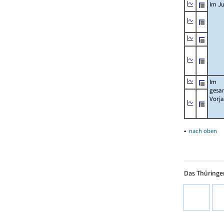
Im Ju
Im
gesa
Vorj
▴
nach oben
Das Thüringer