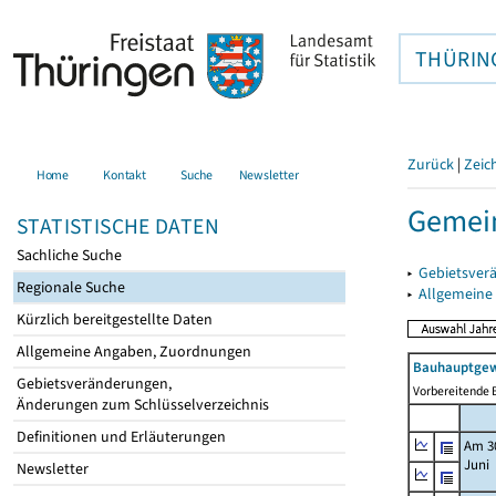
THÜRIN
Zurück
|
Zeic
Home
Kontakt
Suche
Newsletter
Gemein
STATISTISCHE DATEN
Sachliche Suche
▸
Gebietsver
Regionale Suche
▸
Allgemeine
Kürzlich bereitgestellte Daten
Allgemeine Angaben, Zuordnungen
Bauhauptgew
Gebietsveränderungen,
Vorbereitende B
Änderungen zum Schlüsselverzeichnis
Definitionen und Erläuterungen
Am 3
Juni
Newsletter