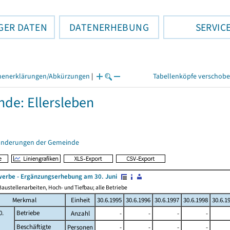
GER DATEN
DATENERHEBUNG
SERVIC
henerklärungen/Abkürzungen
|
Tabellenköpfe verschob
de: Ellersleben
änderungen der Gemeinde
erbe - Ergänzungserhebung am 30. Juni
austellenarbeiten, Hoch- und Tiefbau; alle Betriebe
Merkmal
Einheit
30.6.1995
30.6.1996
30.6.1997
30.6.1998
30.6.1
0.
Betriebe
Anzahl
-
-
-
-
Beschäftigte
Personen
-
-
-
-