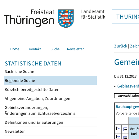
THÜRIN
Zurück
|
Zeic
Home
Kontakt
Suche
Newsletter
Gemein
STATISTISCHE DATEN
Sachliche Suche
bis 31.12.2018
Regionale Suche
▸
Gebietsver
Kürzlich bereitgestellte Daten
Allgemeine Angaben, Zuordnungen
Bauhauptgew
Gebietsveränderungen,
Änderungen zum Schlüsselverzeichnis
Vorbereitende B
Definitionen und Erläuterungen
Am 3
Newsletter
Juni