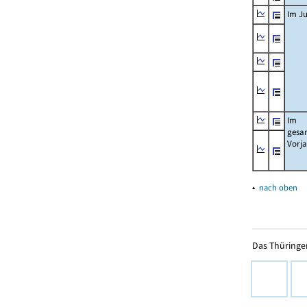
Im Ju
Im
gesa
Vorj
▴
nach oben
Das Thüringer