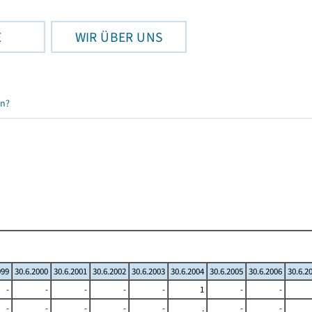
E
WIR ÜBER UNS
en?
999
30.6.2000
30.6.2001
30.6.2002
30.6.2003
30.6.2004
30.6.2005
30.6.2006
30.6.2
-
-
-
-
-
1
-
-
-
-
-
-
-
.
-
-