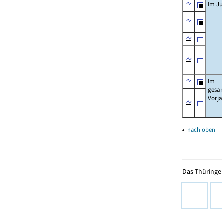
Im Ju
Im
gesa
Vorj
▴
nach oben
Das Thüringer