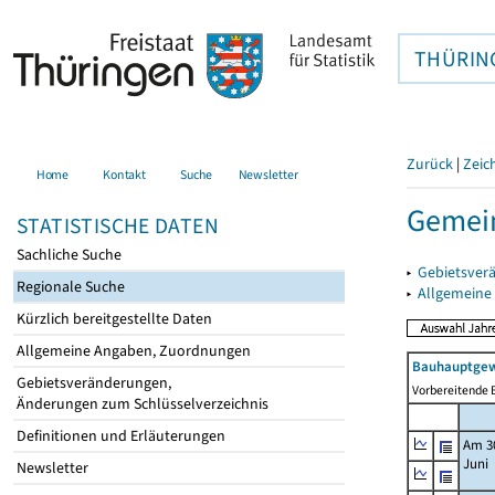
THÜRIN
Zurück
|
Zeic
Home
Kontakt
Suche
Newsletter
Gemei
STATISTISCHE DATEN
Sachliche Suche
▸
Gebietsver
Regionale Suche
▸
Allgemeine
Kürzlich bereitgestellte Daten
Allgemeine Angaben, Zuordnungen
Bauhauptgew
Gebietsveränderungen,
Vorbereitende B
Änderungen zum Schlüsselverzeichnis
Definitionen und Erläuterungen
Am 3
Juni
Newsletter