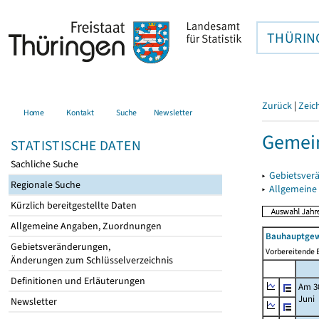
THÜRIN
Zurück
|
Zeic
Home
Kontakt
Suche
Newsletter
Gemei
STATISTISCHE DATEN
Sachliche Suche
▸
Gebietsver
Regionale Suche
▸
Allgemeine
Kürzlich bereitgestellte Daten
Allgemeine Angaben, Zuordnungen
Bauhauptgew
Gebietsveränderungen,
Vorbereitende B
Änderungen zum Schlüsselverzeichnis
Definitionen und Erläuterungen
Am 3
Juni
Newsletter