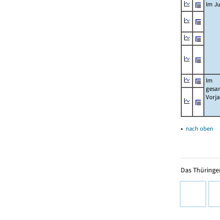
Im Ju
Im
gesa
Vorj
▴
nach oben
Das Thüringer