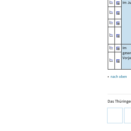
Im Ju
Im
gesa
Vorj
▴
nach oben
Das Thüringer