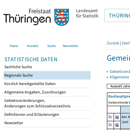
THÜRIN
Zurück
|
Zeic
Home
Kontakt
Suche
Newsletter
Gemein
STATISTISCHE DATEN
Sachliche Suche
▸
Gebietsver
Regionale Suche
▸
Allgemeine
Kürzlich bereitgestellte Daten
Allgemeine Angaben, Zuordnungen
Bauhauptgew
Gebietsveränderungen,
Vorbereitende B
Änderungen zum Schlüsselverzeichnis
Definitionen und Erläuterungen
Am 3
Juni
Newsletter