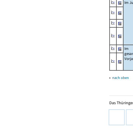
Im Ju
Im
gesa
Vorj
▴
nach oben
Das Thüringer