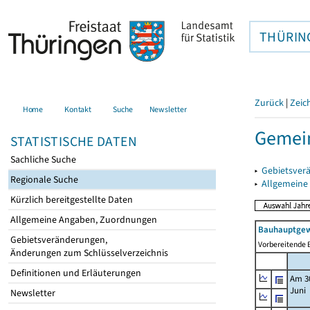
THÜRIN
Zurück
|
Zeic
Home
Kontakt
Suche
Newsletter
Gemein
STATISTISCHE DATEN
Sachliche Suche
▸
Gebietsver
Regionale Suche
▸
Allgemeine
Kürzlich bereitgestellte Daten
Allgemeine Angaben, Zuordnungen
Bauhauptgew
Gebietsveränderungen,
Vorbereitende B
Änderungen zum Schlüsselverzeichnis
Definitionen und Erläuterungen
Am 3
Juni
Newsletter