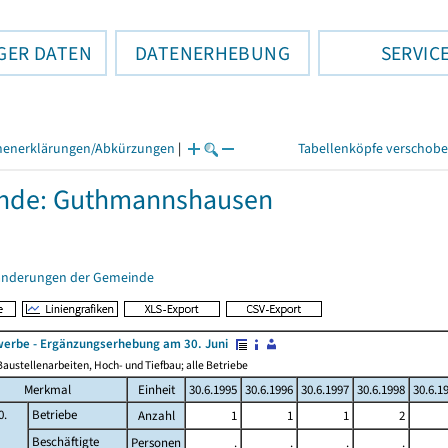
GER DATEN
DATENERHEBUNG
SERVIC
henerklärungen/Abkürzungen
|
Tabellenköpfe verschob
nde: Guthmannshausen
änderungen der Gemeinde
erbe - Ergänzungserhebung am 30. Juni
austellenarbeiten, Hoch- und Tiefbau; alle Betriebe
Merkmal
Einheit
30.6.1995
30.6.1996
30.6.1997
30.6.1998
30.6.1
0.
Betriebe
Anzahl
1
1
1
2
Beschäftigte
Personen
.
.
.
.