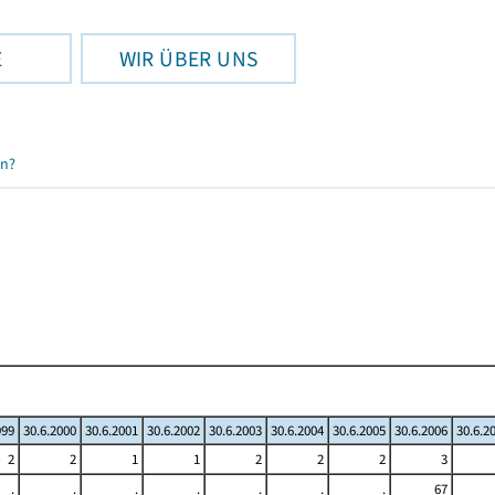
E
WIR ÜBER UNS
en?
999
30.6.2000
30.6.2001
30.6.2002
30.6.2003
30.6.2004
30.6.2005
30.6.2006
30.6.2
2
2
1
1
2
2
2
3
.
.
.
.
.
.
.
67