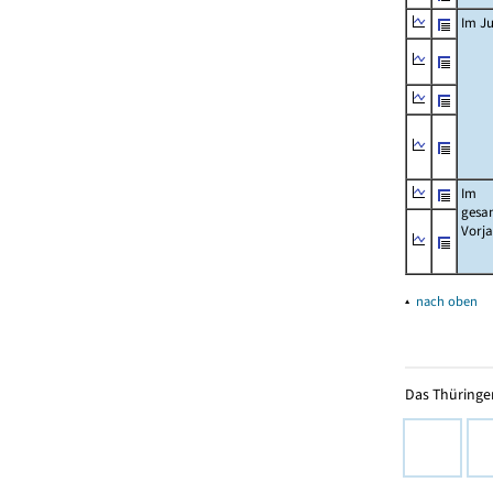
Im Ju
Im
gesa
Vorj
▴
nach oben
Das Thüringer