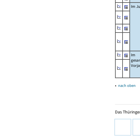
Im Ju
Im
gesa
Vorj
▴
nach oben
Das Thüringer