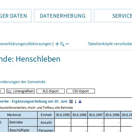
GER DATEN
DATENERHEBUNG
SERVIC
henerklärungen/Abkürzungen
|
Tabellenköpfe verschob
nde: Henschleben
änderungen der Gemeinde
erbe - Ergänzungserhebung am 30. Juni
austellenarbeiten, Hoch- und Tiefbau; alle Betriebe
Merkmal
Einheit
30.6.1995
30.6.1996
30.6.1997
30.6.1998
30.6.1
0.
Betriebe
Anzahl
-
-
-
-
Beschäftigte
Personen
-
-
-
-