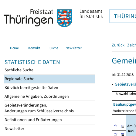
THÜRIN
Zurück
|
Zeic
Home
Kontakt
Suche
Newsletter
Gemein
STATISTISCHE DATEN
Sachliche Suche
bis 31.12.2018
Regionale Suche
▸
Gebietsver
Kürzlich bereitgestellte Daten
Allgemeine Angaben, Zuordnungen
Bauhauptgew
Gebietsveränderungen,
Änderungen zum Schlüsselverzeichnis
Vorbereitende B
Definitionen und Erläuterungen
Am 3
Newsletter
Juni