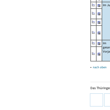
Im Ju
Im
gesa
Vorj
▴
nach oben
Das Thüringer