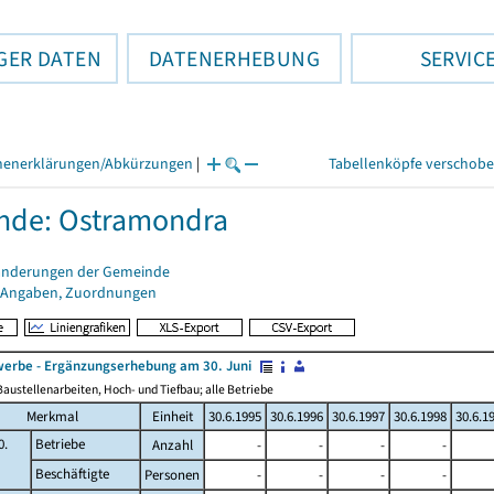
GER DATEN
DATENERHEBUNG
SERVIC
henerklärungen/Abkürzungen
|
Tabellenköpfe verschob
nde: Ostramondra
änderungen der Gemeinde
 Angaben, Zuordnungen
erbe - Ergänzungserhebung am 30. Juni
austellenarbeiten, Hoch- und Tiefbau; alle Betriebe
Merkmal
Einheit
30.6.1995
30.6.1996
30.6.1997
30.6.1998
30.6.1
0.
Betriebe
Anzahl
-
-
-
-
Beschäftigte
Personen
-
-
-
-