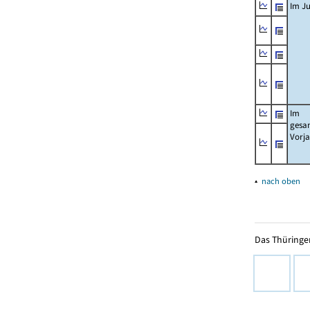
Im Ju
Im
gesa
Vorj
▴
nach oben
Das Thüringer