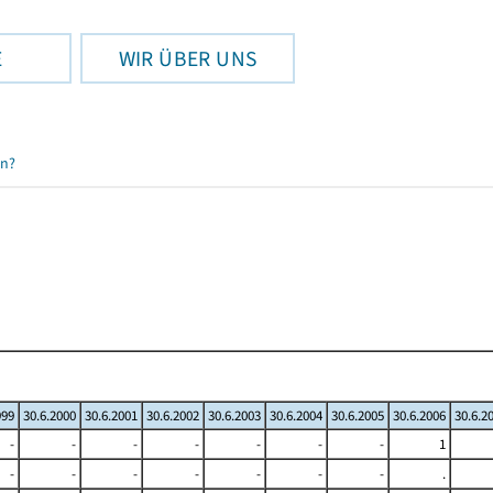
E
WIR ÜBER UNS
en?
999
30.6.2000
30.6.2001
30.6.2002
30.6.2003
30.6.2004
30.6.2005
30.6.2006
30.6.2
-
-
-
-
-
-
-
1
-
-
-
-
-
-
-
.