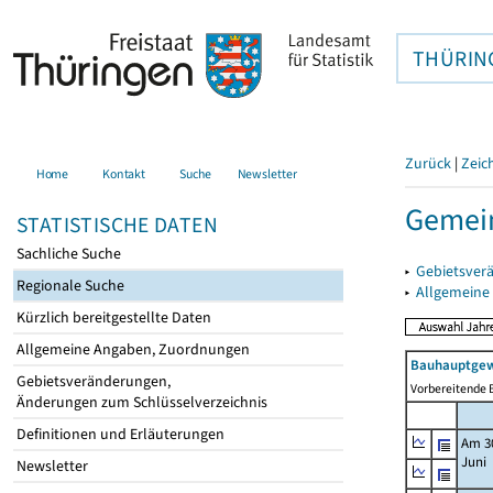
THÜRIN
Zurück
|
Zeic
Home
Kontakt
Suche
Newsletter
Gemei
STATISTISCHE DATEN
Sachliche Suche
▸
Gebietsver
Regionale Suche
▸
Allgemeine
Kürzlich bereitgestellte Daten
Allgemeine Angaben, Zuordnungen
Bauhauptgew
Gebietsveränderungen,
Vorbereitende B
Änderungen zum Schlüsselverzeichnis
Definitionen und Erläuterungen
Am 3
Juni
Newsletter