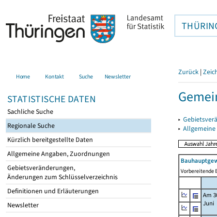
THÜRIN
Zurück
|
Zeic
Home
Kontakt
Suche
Newsletter
Gemein
STATISTISCHE DATEN
Sachliche Suche
▸
Gebietsver
Regionale Suche
▸
Allgemeine
Kürzlich bereitgestellte Daten
Allgemeine Angaben, Zuordnungen
Bauhauptgew
Gebietsveränderungen,
Vorbereitende B
Änderungen zum Schlüsselverzeichnis
Definitionen und Erläuterungen
Am 3
Juni
Newsletter