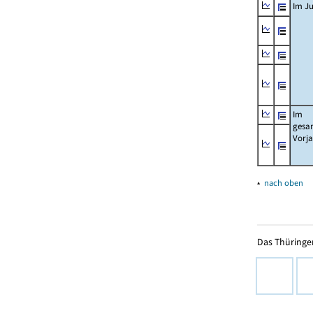
Im Ju
Im
gesa
Vorj
▴
nach oben
Das Thüringer