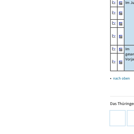
Im Ju
Im
gesa
Vorj
▴
nach oben
Das Thüringer