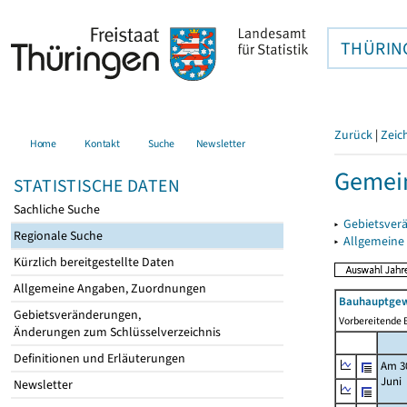
THÜRIN
Zurück
|
Zeic
Home
Kontakt
Suche
Newsletter
Gemein
STATISTISCHE DATEN
Sachliche Suche
▸
Gebietsver
Regionale Suche
▸
Allgemeine
Kürzlich bereitgestellte Daten
Allgemeine Angaben, Zuordnungen
Bauhauptgew
Gebietsveränderungen,
Vorbereitende B
Änderungen zum Schlüsselverzeichnis
Definitionen und Erläuterungen
Am 3
Juni
Newsletter