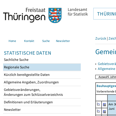
THÜRIN
Zurück
|
Zeic
Home
Kontakt
Suche
Newsletter
Gemein
STATISTISCHE DATEN
Sachliche Suche
▸
Gebietsver
Regionale Suche
▸
Allgemeine
Kürzlich bereitgestellte Daten
Allgemeine Angaben, Zuordnungen
Bauhauptgew
Gebietsveränderungen,
Vorbereitende B
Änderungen zum Schlüsselverzeichnis
Definitionen und Erläuterungen
Am 3
Juni
Newsletter