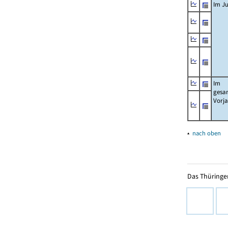
Im Ju
Im
gesa
Vorj
▴
nach oben
Das Thüringer