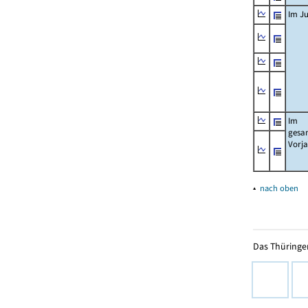
Im Ju
Im
gesa
Vorj
▴
nach oben
Das Thüringer