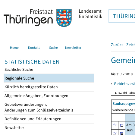
THÜRIN
Zurück
|
Zeic
Home
Kontakt
Suche
Newsletter
Gemei
STATISTISCHE DATEN
Sachliche Suche
bis 31.12.2018
Regionale Suche
▸
Gebietsver
Kürzlich bereitgestellte Daten
Allgemeine Angaben, Zuordnungen
Bauhauptgew
Gebietsveränderungen,
Änderungen zum Schlüsselverzeichnis
Vorbereitende B
Definitionen und Erläuterungen
Am 3
Newsletter
Juni